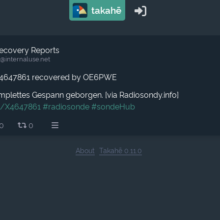
takahē
ecovery Reports
@internaluse.net
X4647861 recovered by OE6PWE
mplettes Gespann geborgen. [via Radiosondy.info]
g/X4647861
#radiosonde
#sondeHub
0
0
About
Takahē 0.11.0