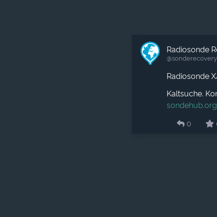
Radiosonde R
@sonderecovery​
Radiosonde 
Kaltsuche. Ko
sondehub.or
0