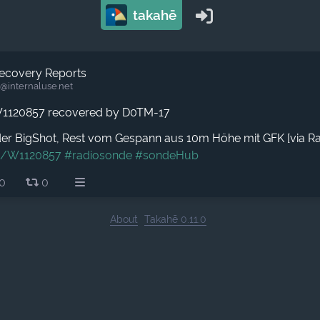
takahē
ecovery Reports
@internaluse.net
1120857 recovered by D0TM-17
er BigShot, Rest vom Gespann aus 10m Höhe mit GFK [via Ra
g/W1120857
#radiosonde
#sondeHub
0
0
About
Takahē 0.11.0