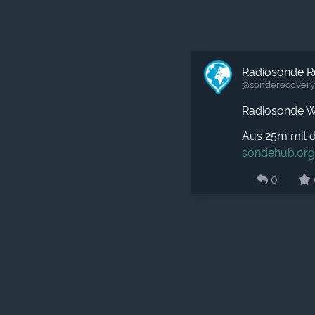
Radiosonde R
@sonderecovery​
Radiosonde W
Aus 25m mit d
sondehub.or
0