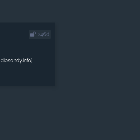
246d
diosondy.info]