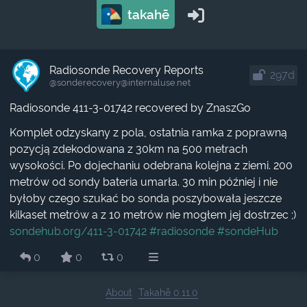
takahē
Radiosonde Recovery Reports
297d
@sonderecovery​@internaluse.net
Radiosonde 411-3-01742 recovered by ZnaszGo
Komplet odzyskany z pola, ostatnia ramka z poprawną
pozycją zdekodowana z 30km na 500 metrach
wysokości. Po dojechaniu odebrana kolejna z ziemi. 200
metrów od sondy bateria umarła. 30 min później i nie
byłoby czego szukać bo sonda poszybowała jeszcze
kilkaset metrów a z 10 metrów nie mogłem jej dostrzec ;)
sondehub.org/411-3-01742
#radiosonde
#sondeHub
0
0
0
About
Takahē 0.11.0