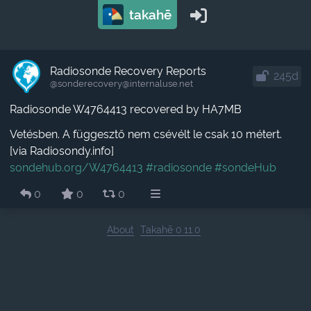
takahē
Radiosonde Recovery Reports
245d
@sonderecovery​@internaluse.net
Radiosonde W4764413 recovered by HA7MB
Vetésben. A függesztő nem csévélt le csak 10 métert.
[via Radiosondy.info]
sondehub.org/W4764413
#radiosonde
#sondeHub
0
0
0
About
Takahē 0.11.0